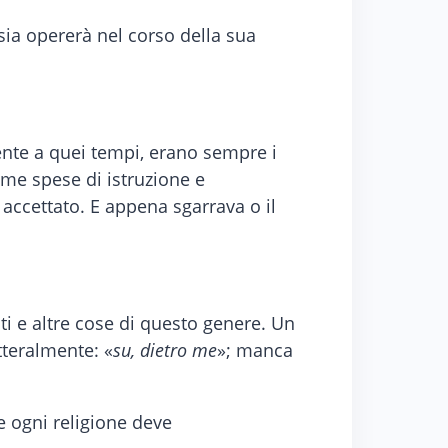
ia opererà nel corso della sua
stente a quei tempi, erano sempre i
sime spese di istruzione e
accettato. E appena sgarrava o il
i e altre cose di questo genere. Un
etteralmente: «
su, dietro me
»; manca
e ogni religione deve