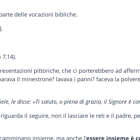
parte delle vocazioni bibliche.
).
 7,14).
appresentazioni pittoriche, che ci porterebbero ad affe
ava il minestrone? lavava i panni? faceva la polvere?
iele, le disse: «Ti saluto, o piena di grazia, il Signore è co
iguarda il seguire, non il lasciare le reti e il padre, 
e camminano insieme, ma anche l’
essere insieme è c