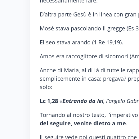
necessariamente fare.
D’altra parte Gesù è in linea con gran 
Mosè stava pascolando il gregge (Es 3
Eliseo stava arando (1 Re 19,19).
Amos era raccoglitore di sicomori (Am
Anche di Maria, al di là di tutte le r
semplicemente in casa: pregava? prepar
solo:
Lc 1,28
«
Entrando da lei
, l’angelo Gabr
Tornando al nostro testo, l’imperativo r
del seguire, venite dietro a me
.
Il seguire vede poi questi quattro ch