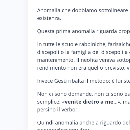
Anomalia che dobbiamo sottolineare p
esistenza.
Questa prima anomalia riguarda propri
In tutte le scuole rabbiniche, farisaich
discepoli o la famiglia dei discepoli a
mantenimento. Il neofita veniva sottop
rendimento non era quello previsto, v
Invece Gesù ribalta il metodo: è lui ste
Non ci sono domande, non ci sono esam
semplice: «
venite dietro a me
…», ma
persino il verbo!
Quindi anomalia anche a riguardo della