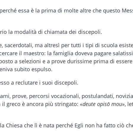
erché essa è la prima di molte altre che questo Mess
o la modalità di chiamata dei discepoli.
e, sacerdotali, ma altresì per tutti i tipi di scuola esi
 cercare il maestro: la famiglia doveva pagare salatis
osto a selezioni e a prove durissime prima di essere 
eniva subito espulso.
sso a reclutare i suoi discepoli.
i, prove, percorsi vocazionali, postulandati, noviziat
 il greco è ancora più stringato: «
deute opisō mou
», l
 Chiesa che lì è nata perché Egli non ha fatto ciò ch