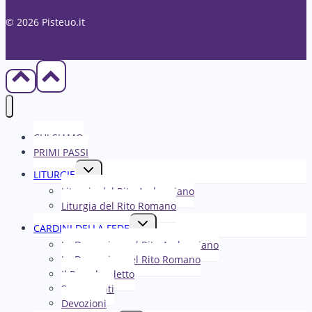
© 2026 Pisteuo.it
CHI SIAMO
PRIMI PASSI
Alterna
LITURGIE
menu
Liturgia del Rito Ambrosiano
figlio
Liturgia del Rito Romano
Alterna
CARDINI DELLA FEDE
menu
La Domenica nel R​​​​​​ito Ambrosiano
figlio
La Domenica nel Rito Romano
Il Papa ha detto
Sacramenti
Devozioni