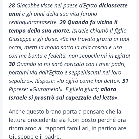
28
Giacobbe visse nel paese d’Egitto
diciassette
anni
e gli anni della sua vita furono
centoquarantasette.
29
Quando fu vicino il
tempo della sua morte
, Israele chiamò il figlio
Giuseppe e gli disse: «Se ho trovato grazia ai tuoi
occhi, metti la mano sotto la mia coscia e usa
con me bontà e fedeltà: non seppellirmi in Egitto!
30
Quando io mi sarò coricato con i miei padri,
portami via dall’Egitto e seppelliscimi nel loro
sepolcro». Rispose: «Io agirò come hai detto».
31
Riprese: «Giuramelo!». E glielo giurò;
allora
Israele si prostrò sul capezzale del letto
»
.
Anche questo brano porta a pensare che la
lettura precedente sia fuori posto perché ora
ritorniamo ai rapporti familiari, in particolare
Giuseppe e il padre.