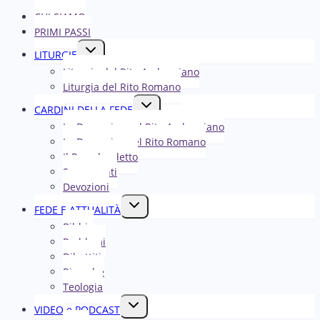
CHI SIAMO
PRIMI PASSI
Alterna
LITURGIE
menu
Liturgia del Rito Ambrosiano
figlio
Liturgia del Rito Romano
Alterna
CARDINI DELLA FEDE
menu
La Domenica nel R​​​​​​ito Ambrosiano
figlio
La Domenica nel Rito Romano
Il Papa ha detto
Sacramenti
Devozioni
Alterna
FEDE E ATTUALITÀ
menu
Bibbia
figlio
Problemi
Dibattiti
Ricerche
Teologia
Alterna
VIDEO e PODCAST
menu