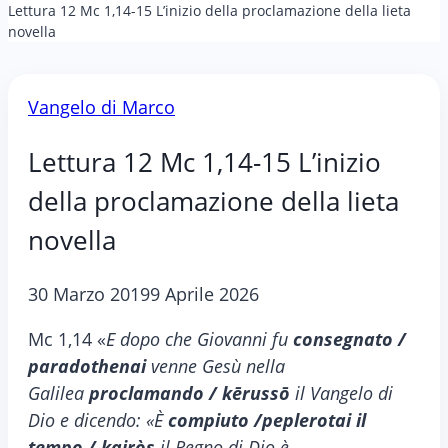
Lettura 12 Mc 1,14-15 L’inizio della proclamazione della lieta
novella
Vangelo di Marco
Lettura 12 Mc 1,14-15 L’inizio
della proclamazione della lieta
novella
30 Marzo 2019
9 Aprile 2026
Mc 1,14 «
E dopo che Giovanni fu
consegnato /
paradothenai
venne Gesù nella
Galilea
proclamando / kērussō
il Vangelo di
Dio e dicendo: «È
compiuto /peplerotai il
tempo / kairòs
il Regno di Dio è