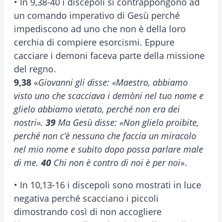
• In 9,38-40 i discepoli si contrappongono ad
un comando imperativo di Gesù perché
impediscono ad uno che non è della loro
cerchia di compiere esorcismi. Eppure
cacciare i demoni faceva parte della missione
del regno.
9,38
«
Giovanni gli disse: «Maestro, abbiamo
visto uno che scacciava i demòni nel tuo nome e
glielo abbiamo vietato, perché non era dei
nostri».
39
Ma Gesù disse: «Non glielo proibite,
perché non c’è nessuno che faccia un miracolo
nel mio nome e subito dopo possa parlare male
di me.
40
Chi non è contro di noi è per noi
».
• In 10,13-16 i discepoli sono mostrati in luce
negativa perché scacciano i piccoli
dimostrando così di non accogliere