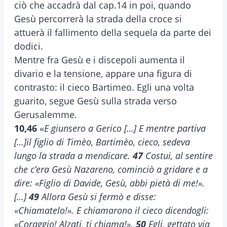
ciò che accadrà dal cap.14 in poi, quando
Gesù percorrerà la strada della croce si
attuerà il fallimento della sequela da parte dei
dodici.
Mentre fra Gesù e i discepoli aumenta il
divario e la tensione, appare una figura di
contrasto: il cieco Bartimeo. Egli una volta
guarito, segue Gesù sulla strada verso
Gerusalemme.
10,46
«
E giunsero a Gerico […] E mentre partiva
[…]il figlio di Timèo, Bartimèo, cieco, sedeva
lungo la strada a mendicare.
47
Costui, al sentire
che c’era Gesù Nazareno, cominciò a gridare e a
dire: «Figlio di Davide, Gesù, abbi pietà di me!».
[…]
49
Allora Gesù si fermò e disse:
«Chiamatelo!». E chiamarono il cieco dicendogli:
«Coraggio! Alzati, ti chiama!».
50
Egli, gettato via