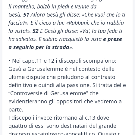
il mantello, balzò in piedi e venne da
Gesù.
51
Allora Gesù gli disse: «Che vuoi che io ti
faccia?». E il cieco a lui: «Rabbunì, che io riabbia
la vista!».
52
E Gesù gli disse: «Va’, la tua fede ti
ha salvato». E subito riacquistò la vista
e prese
a seguirlo per la strada
».
• Nei capp.11 e 12 i discepoli scompaiono;
Gesù a Gerusalemme è nel contesto delle
ultime dispute che preludono al contrasto
definitivo e quindi alla passione. Si tratta delle
“Controversie di Gerusalemme” che
evidenzieranno gli oppositori che vedremo a
parte.
I discepoli invece ritornano al c.13 dove
quattro di essi sono destinatari del grande
discorso escatologico-apocalittico. Questo c.