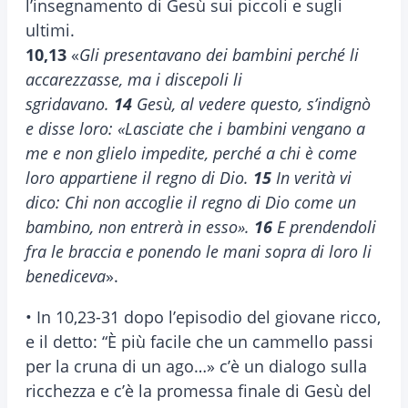
l’insegnamento di Gesù sui piccoli e sugli
ultimi.
10,13
«
Gli presentavano dei bambini perché li
accarezzasse, ma i discepoli li
sgridavano.
14
Gesù, al vedere questo, s’indignò
e disse loro: «Lasciate che i bambini vengano a
me e non glielo impedite, perché a chi è come
loro appartiene il regno di Dio.
15
In verità vi
dico: Chi non accoglie il regno di Dio come un
bambino, non entrerà in esso».
16
E prendendoli
fra le braccia e ponendo le mani sopra di loro li
benediceva
».
• In 10,23-31 dopo l’episodio del giovane ricco,
e il detto: “È più facile che un cammello passi
per la cruna di un ago…» c’è un dialogo sulla
ricchezza e c’è la promessa finale di Gesù del