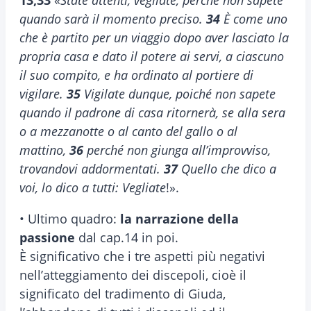
13,33
«
State attenti, vegliate, perché non sapete
quando sarà il momento preciso.
34
È come uno
che è partito per un viaggio dopo aver lasciato la
propria casa e dato il potere ai servi, a ciascuno
il suo compito, e ha ordinato al portiere di
vigilare.
35
Vigilate dunque, poiché non sapete
quando il padrone di casa ritornerà, se alla sera
o a mezzanotte o al canto del gallo o al
mattino,
36
perché non giunga all’improvviso,
trovandovi addormentati.
37
Quello che dico a
voi, lo dico a tutti: Vegliate
!».
• Ultimo quadro:
la narrazione della
passione
dal cap.14 in poi.
È significativo che i tre aspetti più negativi
nell’atteggiamento dei discepoli, cioè il
significato del tradimento di Giuda,