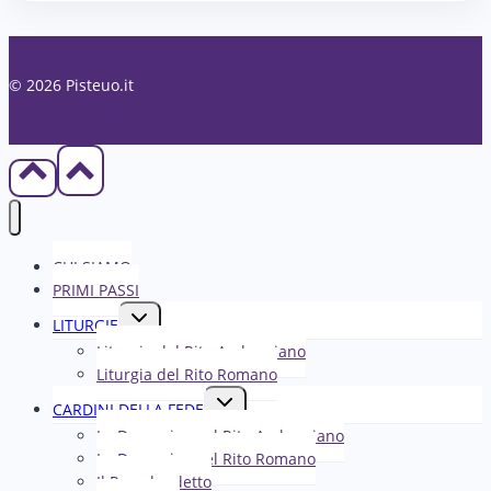
© 2026 Pisteuo.it
CHI SIAMO
PRIMI PASSI
Alterna
LITURGIE
menu
Liturgia del Rito Ambrosiano
figlio
Liturgia del Rito Romano
Alterna
CARDINI DELLA FEDE
menu
La Domenica nel R​​​​​​ito Ambrosiano
figlio
La Domenica nel Rito Romano
Il Papa ha detto