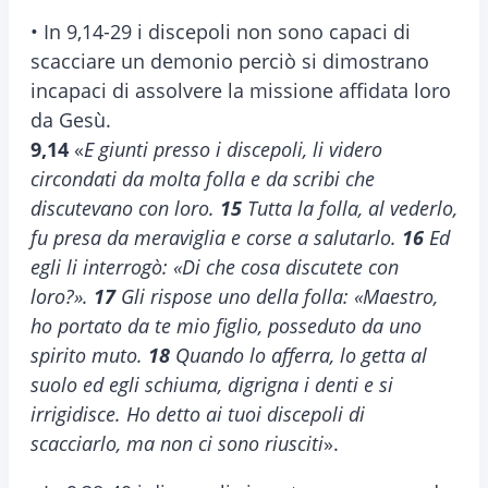
• In 9,14-29 i discepoli non sono capaci di
scacciare un demonio perciò si dimostrano
incapaci di assolvere la missione affidata loro
da Gesù.
9,14
«
E giunti presso i discepoli, li videro
circondati da molta folla e da scribi che
discutevano con loro.
15
Tutta la folla, al vederlo,
fu presa da meraviglia e corse a salutarlo.
16
Ed
egli li interrogò: «Di che cosa discutete con
loro?».
17
Gli rispose uno della folla: «Maestro,
ho portato da te mio figlio, posseduto da uno
spirito muto.
18
Quando lo afferra, lo getta al
suolo ed egli schiuma, digrigna i denti e si
irrigidisce. Ho detto ai tuoi discepoli di
scacciarlo, ma non ci sono riusciti
».