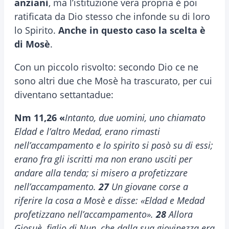
anziani
, ma l’istituzione vera propria è poi
ratificata da Dio stesso che infonde su di loro
lo Spirito.
Anche in questo caso la scelta è
di Mosè
.
Con un piccolo risvolto: secondo Dio ce ne
sono altri due che Mosè ha trascurato, per cui
diventano settantadue:
Nm 11,26 «
Intanto, due uomini, uno chiamato
Eldad e l’altro Medad, erano rimasti
nell’accampamento e lo spirito si posò su di essi;
erano fra gli iscritti ma non erano usciti per
andare alla tenda; si misero a profetizzare
nell’accampamento.
27
Un giovane corse a
riferire la cosa a Mosè e disse: «Eldad e Medad
profetizzano nell’accampamento».
28
Allora
Giosuè, figlio di Nun, che dalla sua giovinezza era