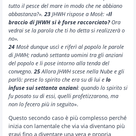
tutto il pesce del mare in modo che ne abbiano
abbastanza?».
23
JHWH rispose a Mosè: «
Il
braccio di JHWH si è forse raccorciato?
Ora
vedrai se la parola che ti ho detta si realizzerà o
no».
24
Mosè dunque uscì e riferì al popolo le parole
di JHWH; radunò settanta uomini tra gli anziani
del popolo e li pose intorno alla tenda del
convegno.
25
Allora JHWH scese nella Nube e gli
parlò: prese lo spirito che era su di lui e
lo
infuse sui settanta anziani
: quando lo spirito si
fu posato su di essi, quelli profetizzarono, ma
non lo fecero più in seguito
».
Questo secondo caso è più complesso perché
inizia con lamentale che via via diventano più
gravi fino a diventare una vera e propria