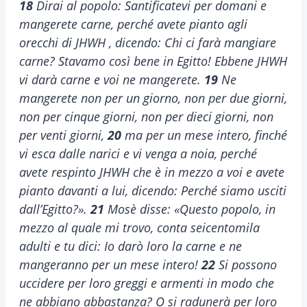
18
Dirai al popolo: Santificatevi per domani e
mangerete carne, perché avete pianto agli
orecchi di JHWH , dicendo: Chi ci farà mangiare
carne? Stavamo così bene in Egitto! Ebbene JHWH
vi darà carne e voi ne mangerete.
19
Ne
mangerete non per un giorno, non per due giorni,
non per cinque giorni, non per dieci giorni, non
per venti giorni,
20
ma per un mese intero, finché
vi esca dalle narici e vi venga a noia, perché
avete respinto JHWH che è in mezzo a voi e avete
pianto davanti a lui, dicendo: Perché siamo usciti
dall’Egitto?».
21
Mosè disse: «Questo popolo, in
mezzo al quale mi trovo, conta seicentomila
adulti e tu dici: Io darò loro la carne e ne
mangeranno per un mese intero!
22
Si possono
uccidere per loro greggi e armenti in modo che
ne abbiano abbastanza? O si radunerà per loro