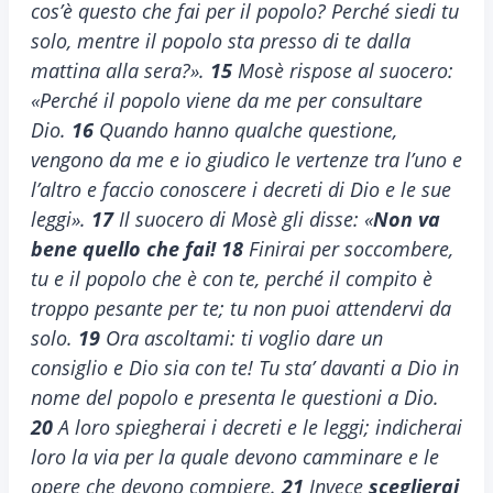
cos’è questo che fai per il popolo? Perché siedi tu
solo, mentre il popolo sta presso di te dalla
mattina alla sera?».
15
Mosè rispose al suocero:
«Perché il popolo viene da me per consultare
Dio.
16
Quando hanno qualche questione,
vengono da me e io giudico le vertenze tra l’uno e
l’altro e faccio conoscere i decreti di Dio e le sue
leggi».
17
Il suocero di Mosè gli disse: «
Non va
bene quello che fai!
18
Finirai per soccombere,
tu e il popolo che è con te, perché il compito è
troppo pesante per te; tu non puoi attendervi da
solo.
19
Ora ascoltami: ti voglio dare un
consiglio e Dio sia con te! Tu sta’ davanti a Dio in
nome del popolo e presenta le questioni a Dio.
20
A loro spiegherai i decreti e le leggi; indicherai
loro la via per la quale devono camminare e le
opere che devono compiere.
21
Invece
sceglierai