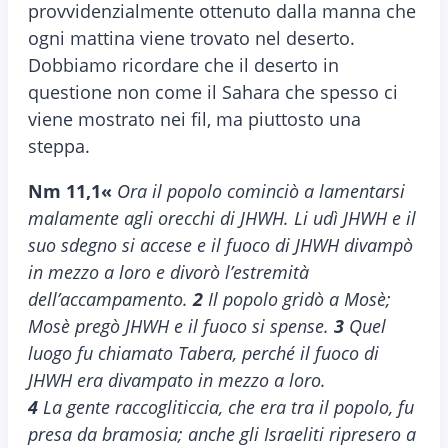
provvidenzialmente ottenuto dalla manna che
ogni mattina viene trovato nel deserto.
Dobbiamo ricordare che il deserto in
questione non come il Sahara che spesso ci
viene mostrato nei fil, ma piuttosto una
steppa.
Nm 11,1«
Ora il popolo cominciò a lamentarsi
malamente agli orecchi di JHWH. Li udì JHWH e il
suo sdegno si accese e il fuoco di JHWH divampò
in mezzo a loro e divorò l’estremità
dell’accampamento.
2
Il popolo gridò a Mosè;
Mosè pregò JHWH e il fuoco si spense.
3
Quel
luogo fu chiamato Tabera, perché il fuoco di
JHWH era divampato in mezzo a loro.
4
La gente raccogliticcia, che era tra il popolo, fu
presa da bramosia; anche gli Israeliti ripresero a