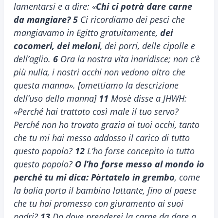
lamentarsi e a dire: «
Chi ci potrà dare carne
da mangiare?
5
Ci ricordiamo dei pesci che
mangiavamo in Egitto gratuitamente,
dei
cocomeri, dei meloni
, dei porri, delle cipolle e
dell’aglio.
6
Ora la nostra vita inaridisce; non c’è
più nulla, i nostri occhi non vedono altro che
questa manna». [omettiamo la descrizione
dell’uso della manna]
11
Mosè disse a JHWH:
«Perché hai trattato così male il tuo servo?
Perché non ho trovato grazia ai tuoi occhi, tanto
che tu mi hai messo addosso il carico di tutto
questo popolo?
12
L’ho forse concepito io tutto
questo popolo?
O l’ho forse messo al mondo io
perché tu mi dica: Pòrtatelo in grembo
, come
la balia porta il bambino lattante, fino al paese
che tu hai promesso con giuramento ai suoi
padri?
13
Da dove prenderei la carne da dare a