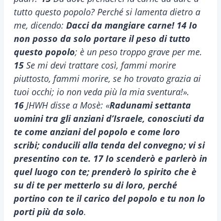
tutto questo popolo? Perché si lamenta dietro a
me, dicendo:
Dacci da mangiare carne!
14
Io
non posso da solo portare il peso di tutto
questo popolo
; è un peso troppo grave per me.
15
Se mi devi trattare così, fammi morire
piuttosto, fammi morire, se ho trovato grazia ai
tuoi occhi; io non veda più la mia sventura!».
16
JHWH disse a Mosè: «
Radunami settanta
uomini tra gli anziani d’Israele, conosciuti da
te come anziani del popolo e come loro
scribi; conducili alla tenda del convegno; vi si
presentino con te. 17 Io scenderò e parlerò in
quel luogo con te; prenderò lo spirito che è
su di te per metterlo su di loro, perché
portino con te il carico del popolo e tu non lo
porti più da solo
.