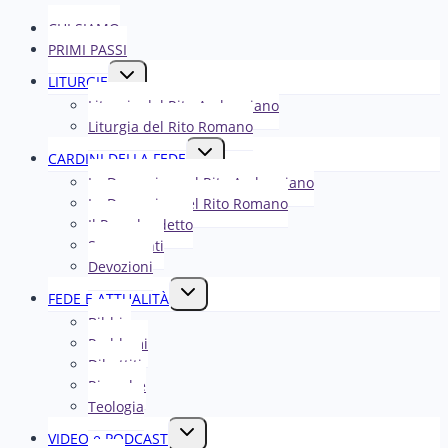
CHI SIAMO
PRIMI PASSI
Alterna
LITURGIE
menu
Liturgia del Rito Ambrosiano
figlio
Liturgia del Rito Romano
Alterna
CARDINI DELLA FEDE
menu
La Domenica nel R​​​​​​ito Ambrosiano
figlio
La Domenica nel Rito Romano
Il Papa ha detto
Sacramenti
Devozioni
Alterna
FEDE E ATTUALITÀ
menu
Bibbia
figlio
Problemi
Dibattiti
Ricerche
Teologia
Alterna
VIDEO e PODCAST
menu