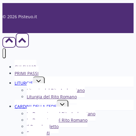
© 2026 Pisteuo.it
CHI SIAMO
PRIMI PASSI
Alterna
LITURGIE
menu
Liturgia del Rito Ambrosiano
figlio
Liturgia del Rito Romano
Alterna
CARDINI DELLA FEDE
menu
La Domenica nel R​​​​​​ito Ambrosiano
figlio
La Domenica nel Rito Romano
Il Papa ha detto
Sacramenti