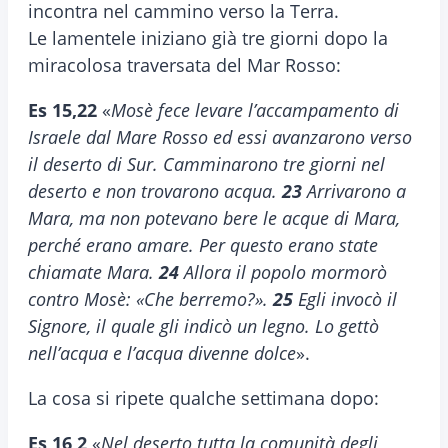
incontra nel cammino verso la Terra.
Le lamentele iniziano già tre giorni dopo la
miracolosa traversata del Mar Rosso:
Es 15,22
«
Mosè fece levare l’accampamento di
Israele dal Mare Rosso ed essi avanzarono verso
il deserto di Sur. Camminarono tre giorni nel
deserto e non trovarono acqua.
23
Arrivarono a
Mara, ma non potevano bere le acque di Mara,
perché erano amare. Per questo erano state
chiamate Mara.
24
Allora il popolo mormorò
contro Mosè: «Che berremo?».
25
Egli invocò il
Signore, il quale gli indicò un legno. Lo gettò
nell’acqua e l’acqua divenne dolce
».
La cosa si ripete qualche settimana dopo:
Es 16,2
«
Nel deserto tutta la comunità degli