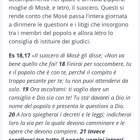
moglie di Mosè, e Ietro, il suocero. Questi si
rende conto che Mosè passa l’intera giornata
a dirimere le questioni e i litigi che insorgono
tra i membri del popolo e allora Ietro lo
consiglia di istituire dei giudici.
Es 18,17
«
Il suocero di Mosè gli disse: «Non va
bene quello che fai!
18
Finirai per soccombere, tu
e il popolo che è con te, perché il compito è
troppo pesante per te; tu non puoi attendervi da
solo.
19
Ora ascoltami: ti voglio dare un
consiglio e Dio sia con te! Tu sta’ davanti a Dio in
nome del popolo e presenta le questioni a Dio.
20
A loro spiegherai i decreti e le leggi; indicherai
loro la via per la quale devono camminare e le
opere che devono compiere.
21
Invece
sceglierai tra tutto il popolo uomini integri