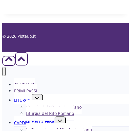
© 2026 Pisteuo.it
CHI SIAMO
PRIMI PASSI
Alterna
LITURGIE
menu
Liturgia del Rito Ambrosiano
figlio
Liturgia del Rito Romano
Alterna
CARDINI DELLA FEDE
menu
La Domenica nel R​​​​​​ito Ambrosiano
figlio