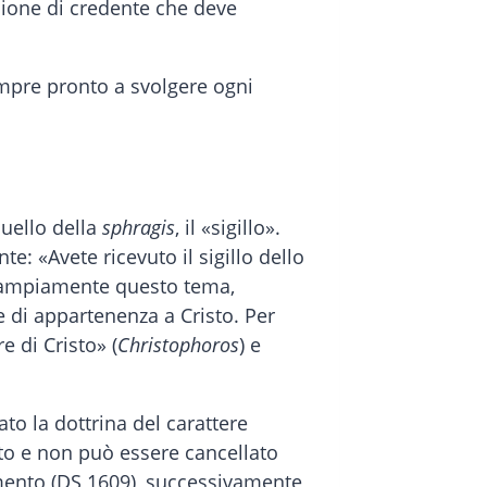
sione di credente che deve
sempre pronto a svolgere ogni
quello della
sphragis
, il «sigillo».
e: «Avete ricevuto il sigillo dello
ppò ampiamente questo tema,
di appartenenza a Cristo. Per
 di Cristo» (
Christophoros
) e
to la dottrina del carattere
to e non può essere cancellato
mento (DS 1609), successivamente