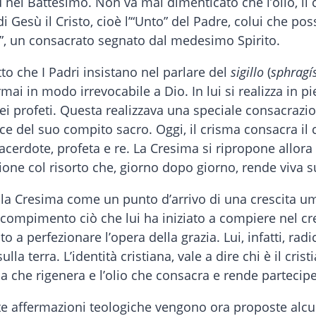
sù nel Battesimo. Non va mai dimenticato che l’olio, i
i Gesù il Cristo, cioè l’“Unto” del Padre, colui che pos
to”, un consacrato segnato dal medesimo Spirito.
to che I Padri insistano nel parlare del
sigillo
(
sphragí
rmai in modo irrevocabile a Dio. In lui si realizza in
dei profeti. Questa realizzava una speciale consacrazi
icace del suo compito sacro. Oggi, il crisma consacra i
acerdote, profeta e re. La Cresima si ripropone allora
ione col risorto che, giorno dopo giorno, rende viva su
re la Cresima come un punto d’arrivo di una crescita
 compimento ciò che lui ha iniziato a compiere nel cr
 a perfezionare l’opera della grazia. Lui, infatti, radi
la terra. L’identità cristiana, vale a dire chi è il cris
 che rigenera e l’olio che consacra e rende partecipe 
ste affermazioni teologiche vengono ora proposte al