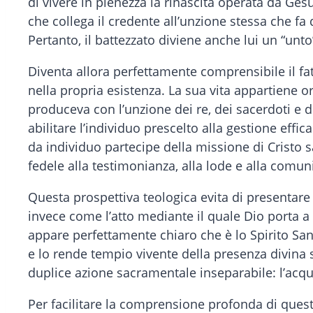
di vivere in pienezza la rinascita operata da Ge
che collega il credente all’unzione stessa che fa d
Pertanto, il battezzato diviene anche lui un “un
Diventa allora perfettamente comprensibile il fat
nella propria esistenza. La sua vita appartiene o
produceva con l’unzione dei re, dei sacerdoti e 
abilitare l’individuo prescelto alla gestione eff
da individuo partecipe della missione di Cristo s
fedele alla testimonianza, alla lode e alla comun
Questa prospettiva teologica evita di presenta
invece come l’atto mediante il quale Dio porta a
appare perfettamente chiaro che è lo Spirito Santo
e lo rende tempio vivente della presenza divina sul
duplice azione sacramentale inseparabile: l’acqua
Per facilitare la comprensione profonda di que