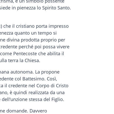
l crisma, è un simbolo possente
siede in pienezza lo Spirito Santo.
s
) che il cristiano porta impresso
 pienezza quanto un tempo si
one divina prodotta proprio per
l credente perché poi possa vivere
 come Pentecoste che abilita il
lla terra la Chiesa.
 umana autonoma. La propone
edente col Battesimo. Così,
ca il credente nel Corpo di Cristo
tiano, è quindi realizzata da una
dell’unzione stessa del Figlio.
cune domande. Davvero