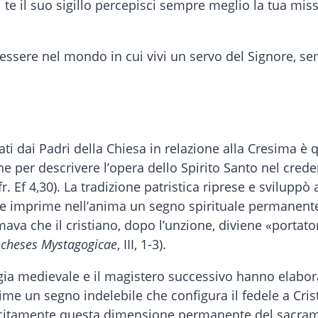
te il suo sigillo percepisci sempre meglio la tua mis
 di essere nel mondo in cui vivi un servo del Signore, 
rati dai Padri della Chiesa in relazione alla Cresima è 
per descrivere l’opera dello Spirito Santo nel credent
fr. Ef 4,30). La tradizione patristica riprese e svilu
e imprime nell’anima un segno spirituale permanente 
a che il cristiano, dopo l’unzione, diviene «portatore
cheses Mystagogicae
, III, 1-3).
logia medievale e il magistero successivo hanno elabora
me un segno indelebile che configura il fedele a Cris
splicitamente questa dimensione permanente del sacra