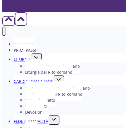
CHI SIAMO
PRIMI PASSI
Alterna
LITURGIE
menu
Liturgia del Rito Ambrosiano
figlio
Liturgia del Rito Romano
Alterna
CARDINI DELLA FEDE
menu
La Domenica nel R​​​​​​ito Ambrosiano
figlio
La Domenica nel Rito Romano
Il Papa ha detto
Sacramenti
Devozioni
Alterna
FEDE E ATTUALITÀ
menu