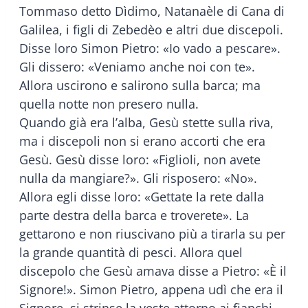
Tommaso detto Dìdimo, Natanaèle di Cana di
Galilea, i figli di Zebedèo e altri due discepoli.
Disse loro Simon Pietro: «Io vado a pescare».
Gli dissero: «Veniamo anche noi con te».
Allora uscirono e salirono sulla barca; ma
quella notte non presero nulla.
Quando già era l’alba, Gesù stette sulla riva,
ma i discepoli non si erano accorti che era
Gesù. Gesù disse loro: «Figlioli, non avete
nulla da mangiare?». Gli risposero: «No».
Allora egli disse loro: «Gettate la rete dalla
parte destra della barca e troverete». La
gettarono e non riuscivano più a tirarla su per
la grande quantità di pesci. Allora quel
discepolo che Gesù amava disse a Pietro: «È il
Signore!». Simon Pietro, appena udì che era il
Signore, si strinse la veste attorno ai fianchi,