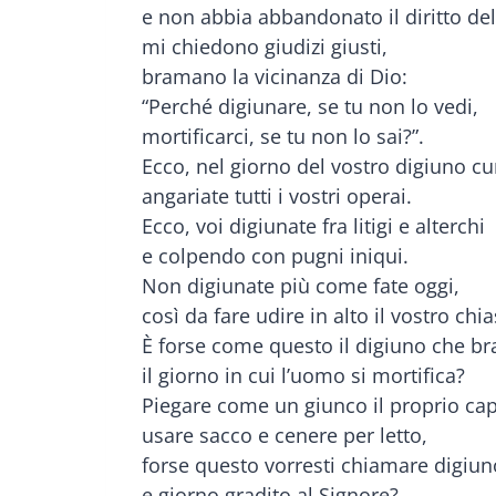
e non abbia abbandonato il diritto del
mi chiedono giudizi giusti,
bramano la vicinanza di Dio:
“Perché digiunare, se tu non lo vedi,
mortificarci, se tu non lo sai?”.
Ecco, nel giorno del vostro digiuno cura
angariate tutti i vostri operai.
Ecco, voi digiunate fra litigi e alterchi
e colpendo con pugni iniqui.
Non digiunate più come fate oggi,
così da fare udire in alto il vostro chi
È forse come questo il digiuno che b
il giorno in cui l’uomo si mortifica?
Piegare come un giunco il proprio ca
usare sacco e cenere per letto,
forse questo vorresti chiamare digiun
e giorno gradito al Signore?