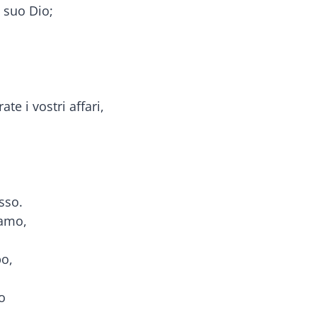
 suo Dio;
te i vostri affari,
asso.
ramo,
po,
o