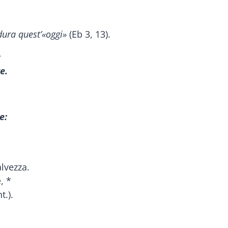
 dura quest’«oggi»
(Eb 3, 13).
:
e.
e:
lvezza.
, *
t.).