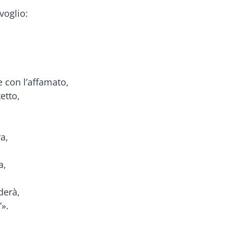
voglio:
e con l’affamato,
etto,
a,
a,
derà,
”».