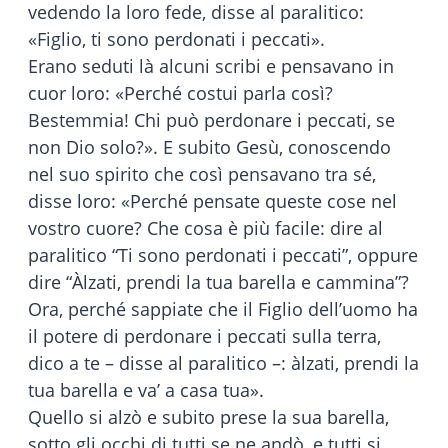
vedendo la loro fede, disse al paralitico:
«Figlio, ti sono perdonati i peccati».
Erano seduti là alcuni scribi e pensavano in
cuor loro: «Perché costui parla così?
Bestemmia! Chi può perdonare i peccati, se
non Dio solo?». E subito Gesù, conoscendo
nel suo spirito che così pensavano tra sé,
disse loro: «Perché pensate queste cose nel
vostro cuore? Che cosa è più facile: dire al
paralitico “Ti sono perdonati i peccati”, oppure
dire “Àlzati, prendi la tua barella e cammina”?
Ora, perché sappiate che il Figlio dell’uomo ha
il potere di perdonare i peccati sulla terra,
dico a te – disse al paralitico –: àlzati, prendi la
tua barella e va’ a casa tua».
Quello si alzò e subito prese la sua barella,
sotto gli occhi di tutti se ne andò, e tutti si