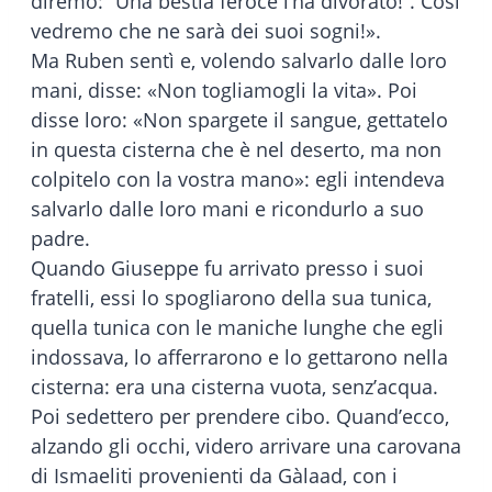
diremo: “Una bestia feroce l’ha divorato!”. Così
vedremo che ne sarà dei suoi sogni!».
Ma Ruben sentì e, volendo salvarlo dalle loro
mani, disse: «Non togliamogli la vita». Poi
disse loro: «Non spargete il sangue, gettatelo
in questa cisterna che è nel deserto, ma non
colpitelo con la vostra mano»: egli intendeva
salvarlo dalle loro mani e ricondurlo a suo
padre.
Quando Giuseppe fu arrivato presso i suoi
fratelli, essi lo spogliarono della sua tunica,
quella tunica con le maniche lunghe che egli
indossava, lo afferrarono e lo gettarono nella
cisterna: era una cisterna vuota, senz’acqua.
Poi sedettero per prendere cibo. Quand’ecco,
alzando gli occhi, videro arrivare una carovana
di Ismaeliti provenienti da Gàlaad, con i