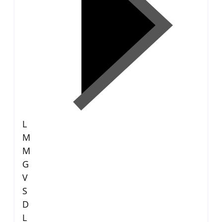
L
M
M
G
V
S
D
L