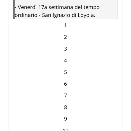
-
Venerdì 17a settimana del tempo
ordinario - San Ignazio di Loyola.
1
2
3
4
5
6
7
8
9
10