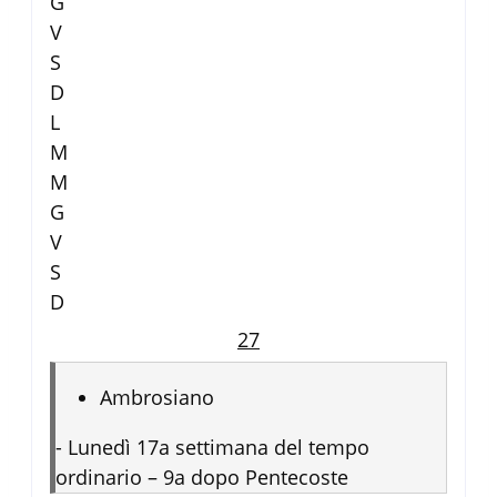
G
V
S
D
L
M
M
G
V
S
D
27
Ambrosiano
-
Lunedì 17a settimana del tempo
ordinario – 9a dopo Pentecoste