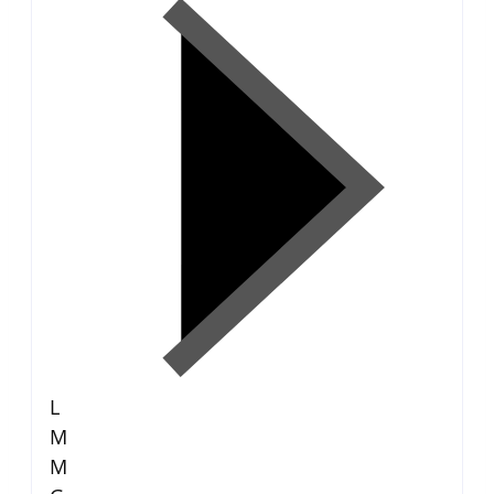
L
M
M