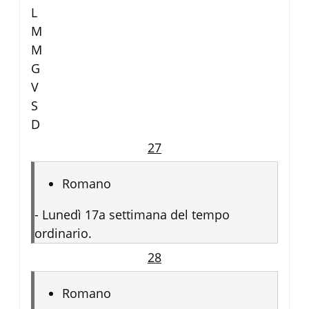
L
M
M
G
V
S
D
27
Romano
-
Lunedì 17a settimana del tempo
ordinario.
28
Romano