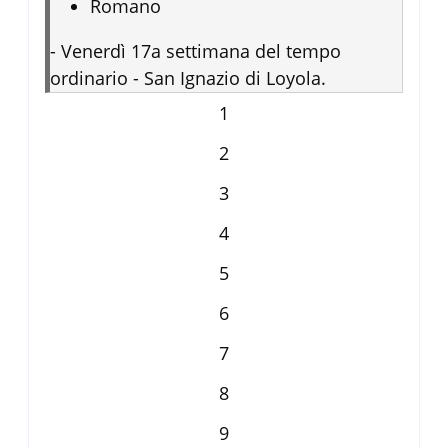
Romano
-
Venerdì 17a settimana del tempo
ordinario - San Ignazio di Loyola.
1
2
3
4
5
6
7
8
9