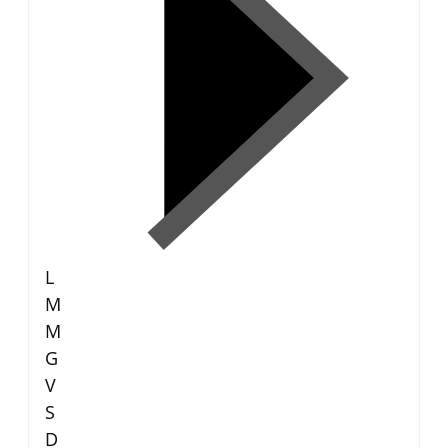
L
M
M
G
V
S
D