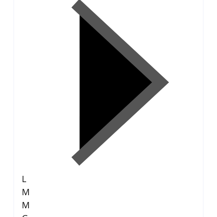
L
M
M