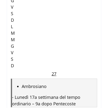
G
V
S
D
L
M
M
G
V
S
D
27
Ambrosiano
-
Lunedì 17a settimana del tempo
ordinario – 9a dopo Pentecoste