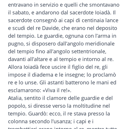
entravano in servizio e quelli che smontavano
il sabato, e andarono dal sacerdote Ioiadà. Il
sacerdote consegnò ai capi di centinaia lance
e scudi del re Davide, che erano nel deposito
del tempio. Le guardie, ognuna con l’arma in
pugno, si disposero dall’angolo meridionale
del tempio fino all’angolo settentrionale,
davanti all’altare e al tempio e intorno al re.
Allora Ioiadà fece uscire il figlio del re, gli
impose il diadema e le insegne; lo proclamò
re e lo unse. Gli astanti batterono le mani ed
esclamarono: «Viva il re!».
Atalia, sentito il clamore delle guardie e del
popolo, si diresse verso la moltitudine nel
tempio. Guardò: ecco, il re stava presso la
colonna secondo l’usanza; i capi e i
trombettieri erano intorno al re, mentre tutto