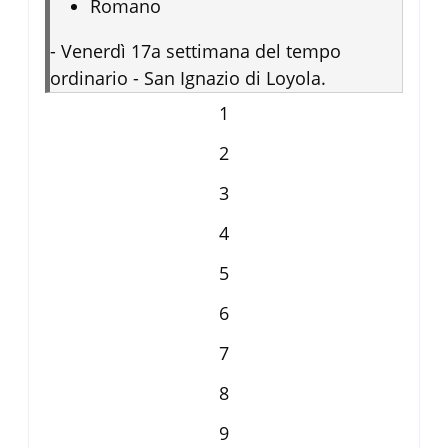
Romano
-
Venerdì 17a settimana del tempo
ordinario - San Ignazio di Loyola.
1
2
3
4
5
6
7
8
9