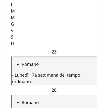
L
M
M
G
V
S
D
27
Romano
-
Lunedì 17a settimana del tempo
ordinario.
28
Romano