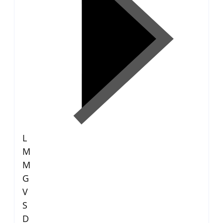
L
M
M
G
V
S
D