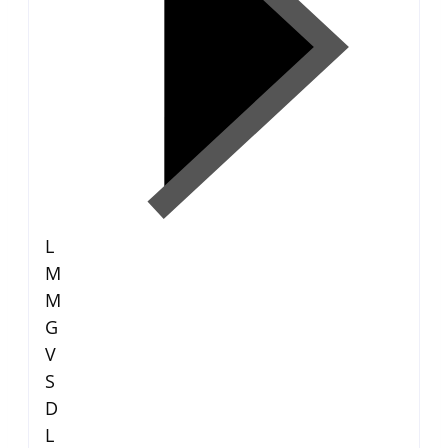
L
M
M
G
V
S
D
L