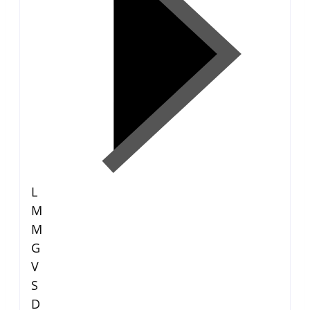
L
M
M
G
V
S
D