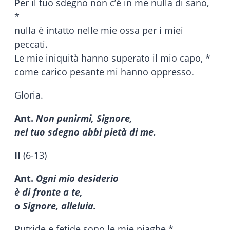
Per il tuo sdegno non c’è in me nulla di sano,
*
nulla è intatto nelle mie ossa per i miei
peccati.
Le mie iniquità hanno superato il mio capo, *
come carico pesante mi hanno oppresso.
Gloria.
Ant.
Non punirmi, Signore,
nel tuo sdegno abbi pietà di me.
II
(6-13)
Ant.
Ogni mio desiderio
è di fronte a te,
o
Signore, alleluia.
Putride e fetide sono le mie piaghe *