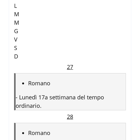
L
M
M
G
V
S
D
27
Romano
-
Lunedì 17a settimana del tempo
ordinario.
28
Romano