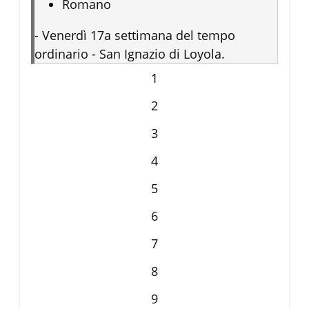
Romano
-
Venerdì 17a settimana del tempo
ordinario - San Ignazio di Loyola.
1
2
3
4
5
6
7
8
9