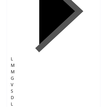
L
M
M
G
V
S
D
L