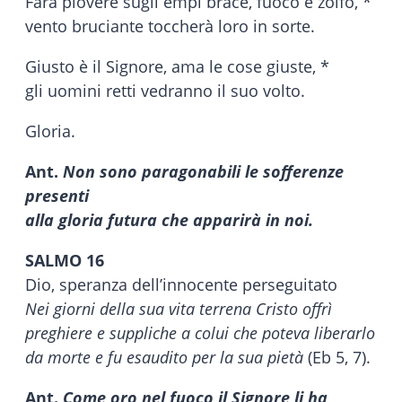
Farà piovere sugli empi brace, fuoco e zolfo, *
vento bruciante toccherà loro in sorte.
Giusto è il Signore, ama le cose giuste, *
gli uomini retti vedranno il suo volto.
Gloria.
Ant.
Non sono paragonabili le sofferenze
presenti
alla gloria futura che apparirà in noi
.
SALMO 16
Dio, speranza dell’innocente perseguitato
Nei giorni della sua vita terrena Cristo offrì
preghiere e suppliche a colui che poteva liberarlo
da morte e fu esaudito per la sua pietà
(Eb 5, 7).
Ant.
Come oro nel fuoco il Signore li ha