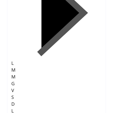
L
M
M
G
V
S
D
L