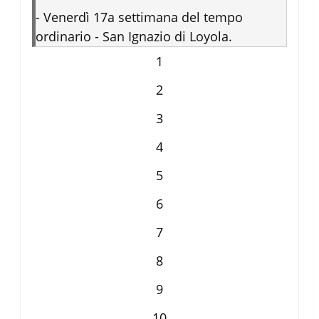
-
Venerdì 17a settimana del tempo
ordinario - San Ignazio di Loyola.
1
2
3
4
5
6
7
8
9
10