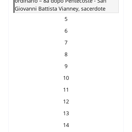
ordinario – 8a dopo Pentecoste - San
Giovanni Battista Vianney, sacerdote
5
6
7
8
9
10
11
12
13
14