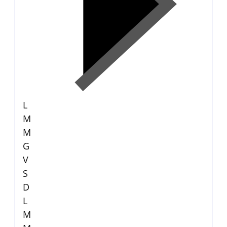
L
M
M
G
V
S
D
L
M