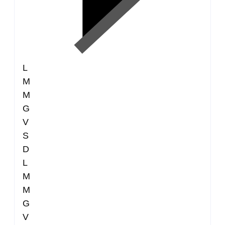
L
M
M
G
V
S
D
L
M
M
G
V