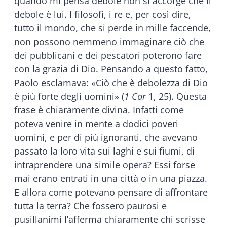
quando mi pensa debole non si accorge che il
debole è lui. I filosofi, i re e, per così dire,
tutto il mondo, che si perde in mille faccende,
non possono nemmeno immaginare ciò che
dei pubblicani e dei pescatori poterono fare
con la grazia di Dio. Pensando a questo fatto,
Paolo esclamava: «Ciò che è debolezza di Dio
è più forte degli uomini» (
1 Cor
1, 25). Questa
frase è chiaramente divina. Infatti come
poteva venire in mente a dodici poveri
uomini, e per di più ignoranti, che avevano
passato la loro vita sui laghi e sui fiumi, di
intraprendere una simile opera? Essi forse
mai erano entrati in una città o in una piazza.
E allora come potevano pensare di affrontare
tutta la terra? Che fossero paurosi e
pusillanimi l’afferma chiaramente chi scrisse