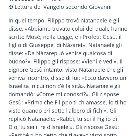
✠ Lettura del Vangelo secondo Giovanni
In quel tempo. Filippo trovò Natanaele e gli
disse: «Abbiamo trovato colui del quale hanno
scritto Mosè, nella Legge, e i Profeti: Gesù, il
figlio di Giuseppe, di Nàzaret». Natanaele gli
disse: «Da Nàzarepuò venire qualcosa di
buono?». Filippo gli rispose: «Vieni e vedi». Il
Signore Gesù intanto, visto Natanaele che gli
veniva incontro, disse di lui: «Ecco davvero un
Israelita in cui non c’è falsità». Natanaele gli
domandò: «Come mi conosci?». Gli rispose
Gesù: «Prima che Filippo ti chiamasse, io ti ho
visto quando eri sotto l’albero di fichi». Gli
replicò Natanaele: «Rabbì, tu sei il Figlio di
Dio, tu sei il re d’Israele!». Gli rispose Gesù:
«Perché ti ho detto che ti avevo visto sotto