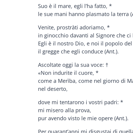
Suo è il mare, egli l’ha fatto, *
le sue mani hanno plasmato la terra (A
Venite, prostràti adoriamo, *
in ginocchio davanti al Signore che ci 
Egli è il nostro Dio, e noi il popolo de
il gregge che egli conduce (Ant.).
Ascoltate oggi la sua voce: †
«Non indurite il cuore, *
come a Merìba, come nel giorno di M
nel deserto,
dove mi tentarono i vostri padri: *
mi misero alla prova,
pur avendo visto le mie opere (Ant.).
Per quarant’anni mi disgustai di quel