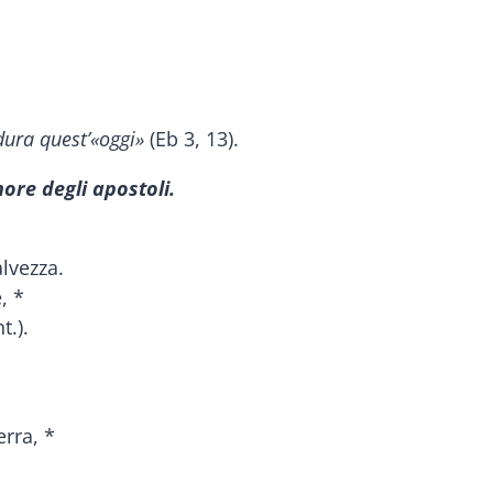
 dura quest’«oggi»
(Eb 3, 13).
nore degli apostoli.
lvezza.
, *
t.).
erra, *