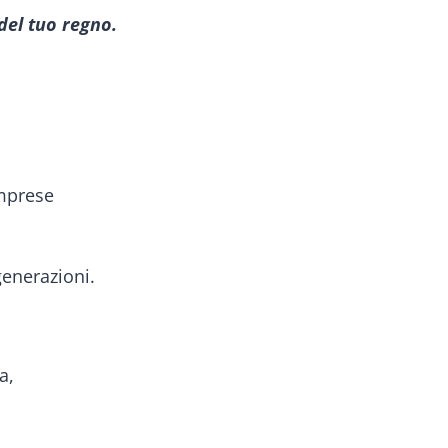
 del tuo regno.
imprese
generazioni.
a,