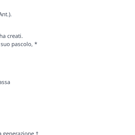
nt.).
ha creati.
l suo pascolo, *
assa
la generazione †