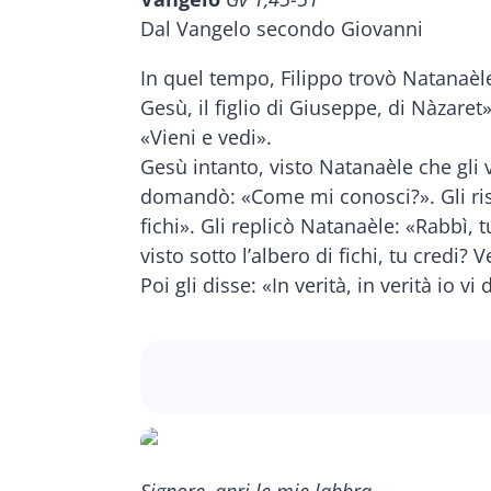
Dal Vangelo secondo Giovanni
In quel tempo, Filippo trovò Natanaèle
Gesù, il figlio di Giuseppe, di Nàzaret
«Vieni e vedi».
Gesù intanto, visto Natanaèle che gli v
domandò: «Come mi conosci?». Gli risp
fichi». Gli replicò Natanaèle: «Rabbì, tu
visto sotto l’albero di fichi, tu credi?
Poi gli disse: «In verità, in verità io v
Signore, apri le mie labbra