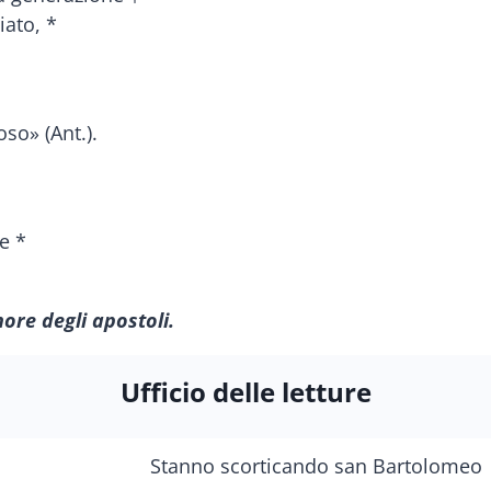
iato, *
so» (Ant.).
e *
nore degli apostoli.
Ufficio delle letture