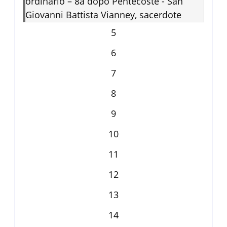
ordinario – 8a dopo Pentecoste - San
Giovanni Battista Vianney, sacerdote
5
6
7
8
9
10
11
12
13
14