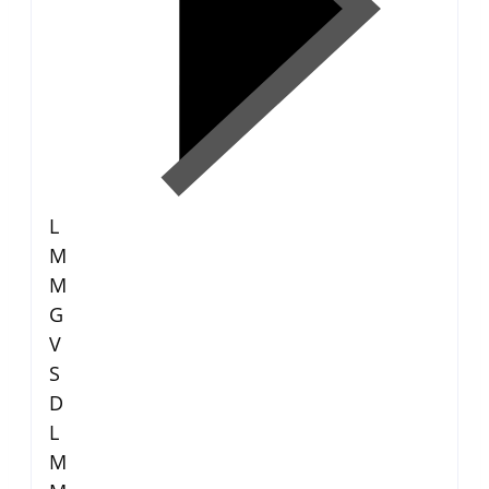
L
M
M
G
V
S
D
L
M