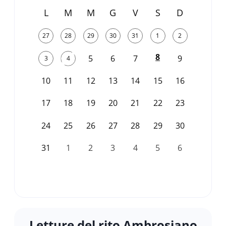
L
M
M
G
V
S
D
27
28
29
30
31
1
2
8
5
6
7
9
3
4
10
11
12
13
14
15
16
17
18
19
20
21
22
23
24
25
26
27
28
29
30
31
1
2
3
4
5
6
Letture del rito Ambrosiano