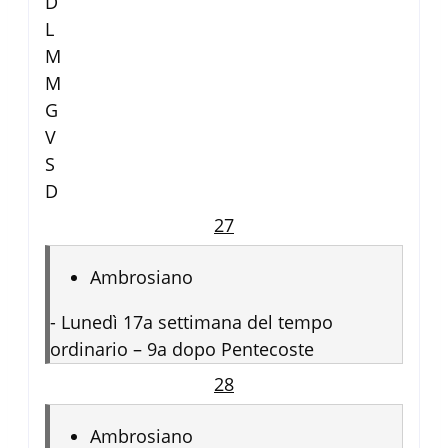
D
L
M
M
G
V
S
D
27
Ambrosiano
-
Lunedì 17a settimana del tempo
ordinario – 9a dopo Pentecoste
28
Ambrosiano