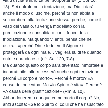
via d’uscita e la forza per sopportarla» (1 Cor 10,
13). Sei entrato nella tentazione, ma Dio ti darà
anche il modo di uscirne, perché tu non abbia a
soccombere alla tentazione stessa: perché, come il
vaso del vasaio, tu venga modellato con la
predicazione e consolidato con il fuoco della
tribolazione. Ma quando vi entri, pensa che ne
uscirai, «perché Dio è fedele». Il Signore ti
proteggerà da ogni male… veglierà su di te quando
entri e quando esci (cfr. Sal 120, 7-8).
Ma quando questo corpo sarà diventato immortale e
incorruttibile, allora cesserà anche ogni tentazione,
perché «il corpo è morto». Perché è morto? «A
causa del peccato». Ma «lo Spirito è vita». Perché?
«A causa della giustificazione» (Rm 8, 10).
Abbandoneremo dunque come morto il corpo? No,
anzi ascolta: «Se lo Spirito di colui che ha risuscitato