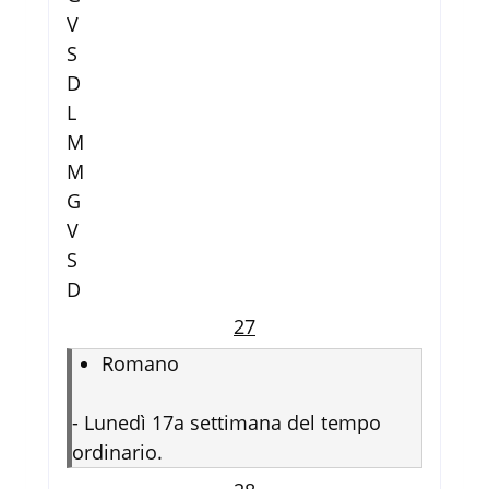
V
S
D
L
M
M
G
V
S
D
27
Romano
-
Lunedì 17a settimana del tempo
ordinario.