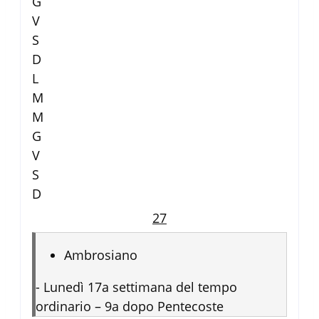
G
V
S
D
L
M
M
G
V
S
D
27
Ambrosiano
-
Lunedì 17a settimana del tempo
ordinario – 9a dopo Pentecoste