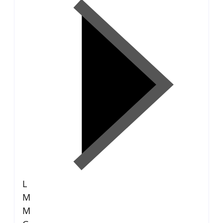
L
M
M