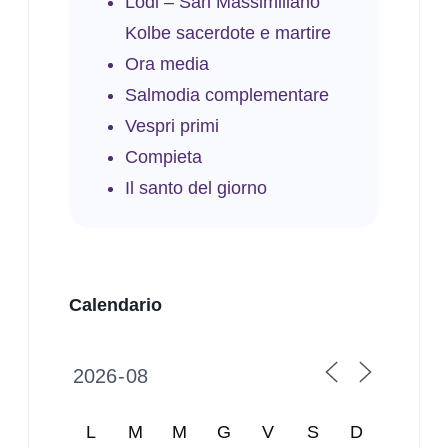
Lodi – San Massimiliano
Kolbe sacerdote e martire
Ora media
Salmodia complementare
Vespri primi
Compieta
Il santo del giorno
Calendario
L
M
M
G
V
S
D