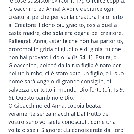
le cose sussistono» (Col 1, 17). O felice coppia,
Gioacchino ed Anna! A voi è debitrice ogni
creatura, perché per voi la creatura ha offerto
al Creatore il dono più gradito, ossia quella
casta madre, che sola era degna del creatore.
Rallégrati Anna, «sterile che non hai partorito,
prorompi in grida di giubilo e di gioia, tu che
non hai provato i dolori» (Is 54, 1). Esulta, o
Gioacchino, poiché dalla tua figlia è nato per
noi un bimbo, ci è stato dato un figlio, e il suo
nome sarà Angelo di grande consiglio, di
salvezza per tutto il mondo, Dio forte (cfr. Is 9,
6). Questo bambino è Dio.
O Gioacchino ed Anna, coppia beata,
veramente senza macchia! Dal frutto del
vostro seno voi siete conosciuti, come una
volta disse il Signore: «Li conoscerete dai loro