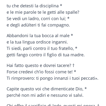
tu che detesti la disciplina *
e le mie parole te le getti alle spalle?
Se vedi un ladro, corri con lui; *
e degli adùlteri ti fai compagno.
Abbandoni la tua bocca al male *
e la tua lingua ordisce inganni.
Ti siedi, parli contro il tuo fratello, *
getti fango contro il figlio di tua madre.
Hai fatto questo e dovrei tacere? †
Forse credevi ch’io fossi come te! *
Ti rimprovero: ti pongo innanzi i tuoi peccati».
Capite questo voi che dimenticate Dio, *
perché non mi adiri e nessuno vi salvi.
Chi offre il sacrificio di lode, questi mi onora, †