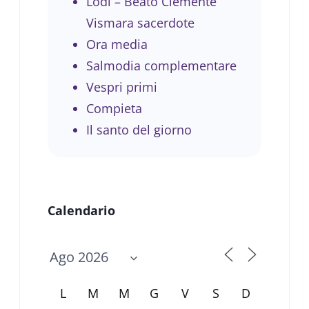
Lodi – Beato Clemente
Vismara sacerdote
Ora media
Salmodia complementare
Vespri primi
Compieta
Il santo del giorno
Calendario
L
M
M
G
V
S
D