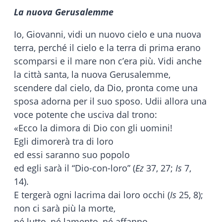
La nuova Gerusalemme
Io, Giovanni, vidi un nuovo cielo e una nuova
terra, perché il cielo e la terra di prima erano
scomparsi e il mare non c’era più. Vidi anche
la città santa, la nuova Gerusalemme,
scendere dal cielo, da Dio, pronta come una
sposa adorna per il suo sposo. Udii allora una
voce potente che usciva dal trono:
«Ecco la dimora di Dio con gli uomini!
Egli dimorerà tra di loro
ed essi saranno suo popolo
ed egli sarà il “Dio-con-loro” (
Ez
37, 27;
Is
7,
14).
E tergerà ogni lacrima dai loro occhi (
Is
25, 8);
non ci sarà più la morte,
né lutto, né lamento, né affanno,