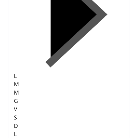
L
M
M
G
V
S
D
L