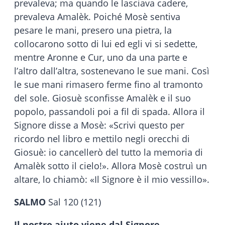
prevaleva; ma quando le lasciava cadere,
prevaleva Amalèk. Poiché Mosè sentiva
pesare le mani, presero una pietra, la
collocarono sotto di lui ed egli vi si sedette,
mentre Aronne e Cur, uno da una parte e
l’altro dall’altra, sostenevano le sue mani. Così
le sue mani rimasero ferme fino al tramonto
del sole. Giosuè sconfisse Amalèk e il suo
popolo, passandoli poi a fil di spada. Allora il
Signore disse a Mosè: «Scrivi questo per
ricordo nel libro e mettilo negli orecchi di
Giosuè: io cancellerò del tutto la memoria di
Amalèk sotto il cielo!». Allora Mosè costruì un
altare, lo chiamò: «Il Signore è il mio vessillo».
SALMO
Sal 120 (121)
Il nostro aiuto viene dal Signore.