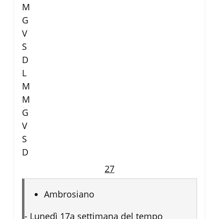
M
G
V
S
D
L
M
M
G
V
S
D
27
Ambrosiano
-
Lunedì 17a settimana del tempo