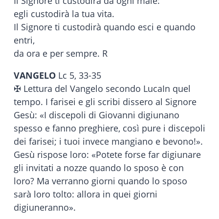
Il Signore ti custodirà da ogni male:
egli custodirà la tua vita.
Il Signore ti custodirà quando esci e quando
entri,
da ora e per sempre. R
VANGELO
Lc 5, 33-35
✠ Lettura del Vangelo secondo LucaIn quel
tempo. I farisei e gli scribi dissero al Signore
Gesù: «I discepoli di Giovanni digiunano
spesso e fanno preghiere, così pure i discepoli
dei farisei; i tuoi invece mangiano e bevono!».
Gesù rispose loro: «Potete forse far digiunare
gli invitati a nozze quando lo sposo è con
loro? Ma verranno giorni quando lo sposo
sarà loro tolto: allora in quei giorni
digiuneranno».