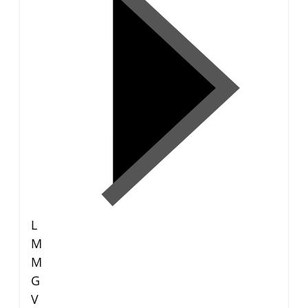
L
M
M
G
V