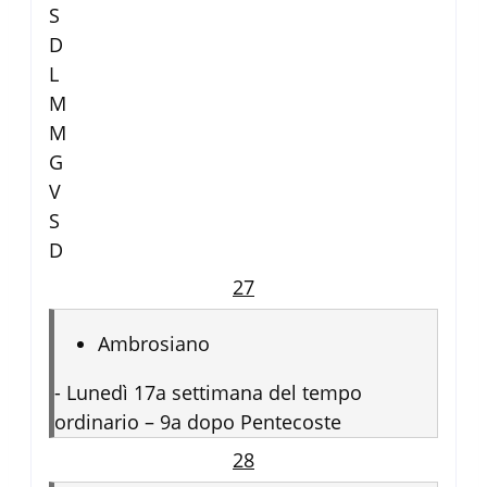
S
D
L
M
M
G
V
S
D
27
Ambrosiano
-
Lunedì 17a settimana del tempo
ordinario – 9a dopo Pentecoste
28