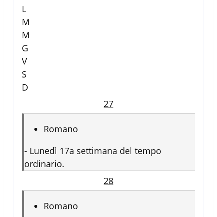
L
M
M
G
V
S
D
27
Romano
-
Lunedì 17a settimana del tempo
ordinario.
28
Romano