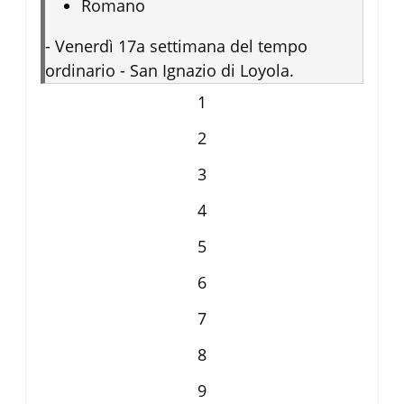
Romano
-
Venerdì 17a settimana del tempo
ordinario - San Ignazio di Loyola.
1
2
3
4
5
6
7
8
9