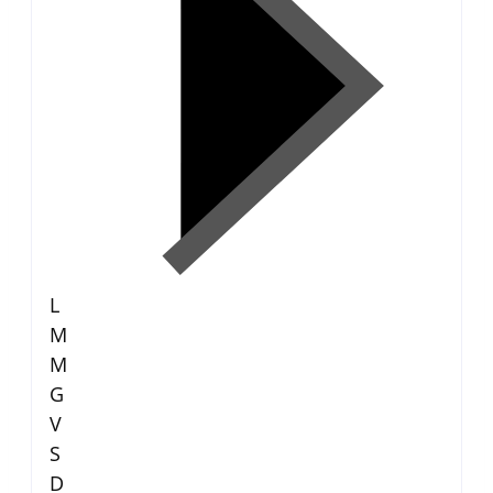
L
M
M
G
V
S
D