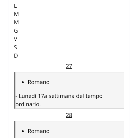
L
M
M
G
V
S
D
27
Romano
-
Lunedì 17a settimana del tempo
ordinario.
28
Romano