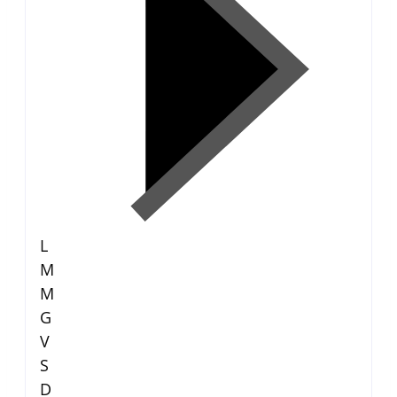
L
M
M
G
V
S
D