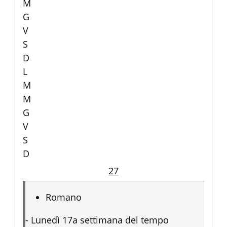
M
G
V
S
D
L
M
M
G
V
S
D
27
Romano
-
Lunedì 17a settimana del tempo