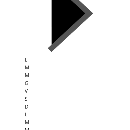
L
M
M
G
V
S
D
L
M
M