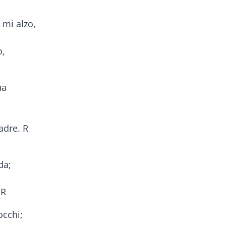
mi alzo,
o,
ua
adre. R
da;
 R
occhi;