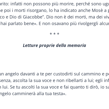
to: infatti non possono più morire, perché sono ugual
Che poi i morti risorgano, lo ha indicato anche Mosè a 
co e Dio di Giacobbe”. Dio non è dei morti, ma dei vive
o, hai parlato bene». E non osavano più rivolgergli al
* * *
Letture proprie della memoria
un angelo davanti a te per custodirti sul cammino e pe
enza, ascolta la sua voce e non ribellarti a lui; egli 
lui. Se tu ascolti la sua voce e fai quanto ti dirò, io 
 angelo camminerà alla tua testa».