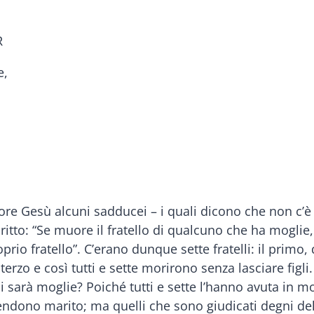
R
e,
ore Gesù alcuni sadducei – i quali dicono che non c’è 
to: “Se muore il fratello di qualcuno che ha moglie, 
prio fratello”. C’erano dunque sette fratelli: il prim
il terzo e così tutti e sette morirono senza lasciare fi
 sarà moglie? Poiché tutti e sette l’hanno avuta in mog
no marito; ma quelli che sono giudicati degni della 