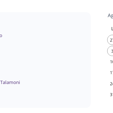
o
2
1
1
a Talamoni
2
3