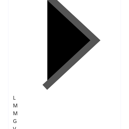
L
M
M
G
V