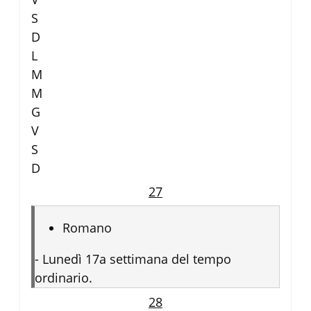
S
D
L
M
M
G
V
S
D
27
Romano
-
Lunedì 17a settimana del tempo
ordinario.
28