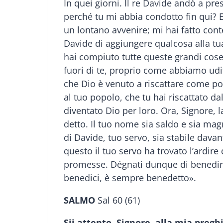
In quei giorni. Il re Davide andò a pre
perché tu mi abbia condotto fin qui? E
un lontano avvenire; mi hai fatto co
Davide di aggiungere qualcosa alla tua
hai compiuto tutte queste grandi cose,
fuori di te, proprio come abbiamo udit
che Dio è venuto a riscattare come po
al tuo popolo, che tu hai riscattato da
diventato Dio per loro. Ora, Signore, 
detto. Il tuo nome sia saldo e sia magni
di Davide, tuo servo, sia stabile davant
questo il tuo servo ha trovato l’ardire 
promesse. Dégnati dunque di benedire 
benedici, è sempre benedetto».
SALMO
Sal 60 (61)
Sii attento, Signore, alla mia pregh