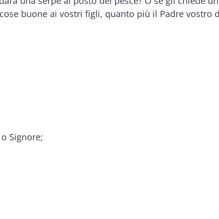
gli darà una serpe al posto del pesce? O se gli chiede 
cose buone ai vostri figli, quanto più il Padre vostro d
, o Signore;