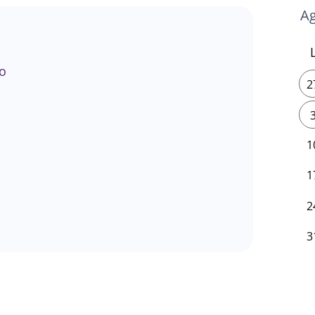
o
2
1
1
2
3