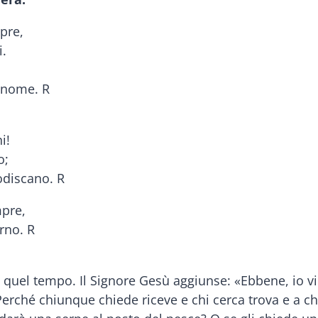
pre,
i.
o nome. R
i!
o;
odiscano. R
mpre,
rno. R
quel tempo. Il Signore Gesù aggiunse: «Ebbene, io vi d
 Perché chiunque chiede riceve e chi cerca trova e a c