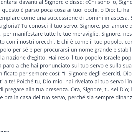
sentarsi davanti al Signore e disse: «Chi sono io, Sign
 questo è parso poca cosa ai tuoi occhi, o Dio: tu hai
ntemplare come una successione di uomini in ascesa,
 gloria? Tu conosci il tuo servo. Signore, per amore d
 per manifestare tutte le tue meraviglie. Signore, ne
o con i nostri orecchi. E chi è come il tuo popolo, co
polo per sé e per procurarsi un nome grande e stabile
lla nazione d’Egitto. Hai reso il tuo popolo Israele po
la parola che hai pronunciato sul tuo servo e sulla su
ficato per sempre così: “Il Signore degli eserciti, Dio 
i a te! Poiché tu, Dio mio, hai rivelato al tuo servo l’
di pregare alla tua presenza. Ora, Signore, tu sei Dio; 
ora la casa del tuo servo, perché sia sempre dinanzi
iera.