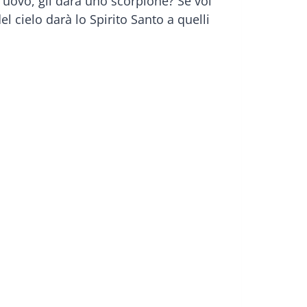
un uovo, gli darà uno scorpione? Se voi
el cielo darà lo Spirito Santo a quelli