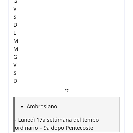
G
V
S
D
L
M
M
G
V
S
D
27
Ambrosiano
-
Lunedì 17a settimana del tempo
ordinario – 9a dopo Pentecoste