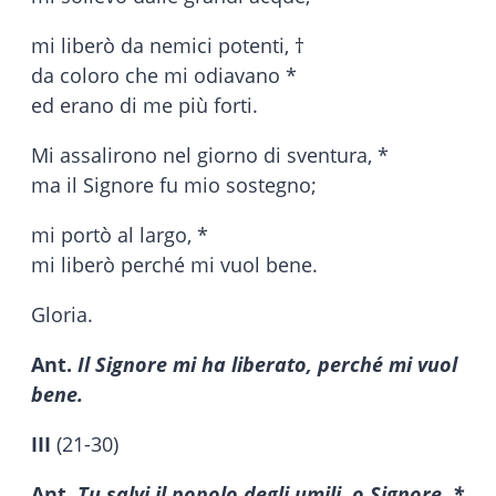
mi liberò da nemici potenti, †
da coloro che mi odiavano *
ed erano di me più forti.
Mi assalirono nel giorno di sventura, *
ma il Signore fu mio sostegno;
mi portò al largo, *
mi liberò perché mi vuol bene.
Gloria.
Ant.
Il Signore mi ha liberato, perché mi vuol
bene.
III
(21-30)
Ant.
Tu salvi il popolo degli umili, o Signore, *