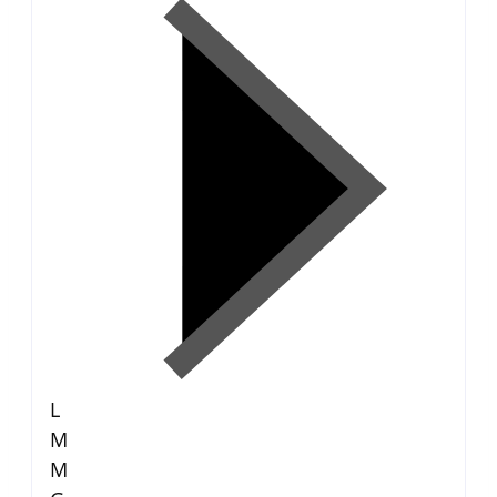
L
M
M