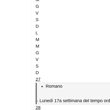
G
V
S
D
L
M
M
G
V
S
D
27
Romano
-
Lunedì 17a settimana del tempo ord
28