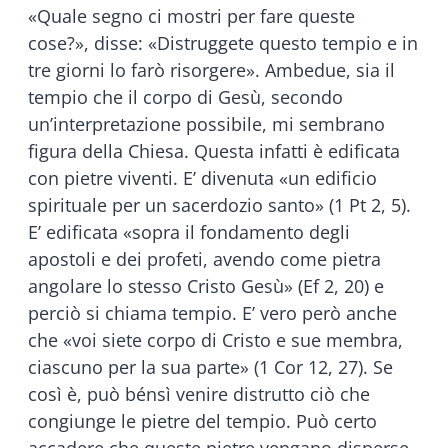
«Quale segno ci mostri per fare queste
cose?», disse: «Distruggete questo tempio e in
tre giorni lo farò risorgere». Ambedue, sia il
tempio che il corpo di Gesù, secondo
un’interpretazione possibile, mi sembrano
figura della Chiesa. Questa infatti è edificata
con pietre viventi. E’ divenuta «un edificio
spirituale per un sacerdozio santo» (1 Pt 2, 5).
E’ edificata «sopra il fondamento degli
apostoli e dei profeti, avendo come pietra
angolare lo stesso Cristo Gesù» (Ef 2, 20) e
perciò si chiama tempio. E’ vero però anche
che «voi siete corpo di Cristo e sue membra,
ciascuno per la sua parte» (1 Cor 12, 27). Se
così è, può bénsì venire distrutto ciò che
congiunge le pietre del tempio. Può certo
accadere che queste pietre vengano disperse