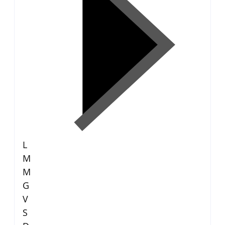
L
M
M
G
V
S