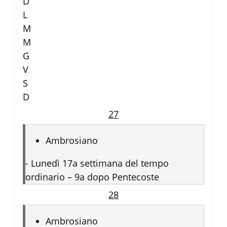
D
L
M
M
G
V
S
D
27
Ambrosiano
-
Lunedì 17a settimana del tempo
ordinario – 9a dopo Pentecoste
28
Ambrosiano